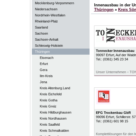
Mecklenburg-Vorpommern
Innenausbau in der 
Niedersachsen
Thüringen
»
Kreis Sö
Nordrhein-Westfalen
Rheinland-Pfalz
Saarland
Sachsen
Sachsen-Anhalt
Schleswig-Holstein
Tonnecker Innenausbau
Thüringen
99097
Erfurt
, Auf der Waid
Eisenach
Tel.:
(0361) 345 23 34
Erfurt
Gera
Unser Unternehmen – 
Ilm-Kreis
Jena
Kreis Altenburg.Land
Kreis Eichsfeld
Kreis Gotha
Kreis Greiz
Kreis Hildburghausen
EFG Trockenbau GbR
99096
Erfurt
, Schillerstr. 57
Kreis Nordhausen
Tel.:
(0361) 601 98 15
Kreis Saalfeld
Kreis Schmalkalden
Komplettlösungen für den 