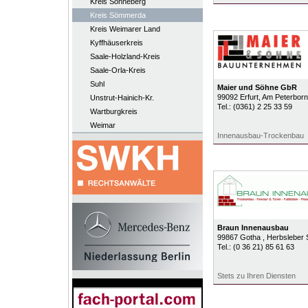
Kreis Sonneberg
Kreis Sömmerda
Kreis Weimarer Land
Kyffhäuserkreis
Saale-Holzland-Kreis
Saale-Orla-Kreis
Suhl
Maier und Söhne GbR
99092
Erfurt
, Am Peterborn
Unstrut-Hainich-Kr.
Tel.:
(0361) 2 25 33 59
Wartburgkreis
Weimar
Innenausbau-Trockenbau
Braun Innenausbau
99867
Gotha
, Herbsleber 
Tel.:
(0 36 21) 85 61 63
Stets zu Ihren Diensten