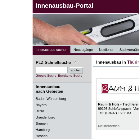
Innenausbau-Portal
Innenausbau suchen
Neuzugänge
Notdienst
Sachverstän
Innenausbau in
Thüri
PLZ-Schnellsuche
Google Suche
Erweiterte Suche
Innenausbau
nach Gebieten
Baden-Württemberg
Raum & Holz - Tischlerei
Bayern
99195
Schloßvippach
, Vor
Berlin
Tel.:
(03637) 15 55 83
Brandenburg
Bremen
Meisterbetrieb
Hamburg
Hessen