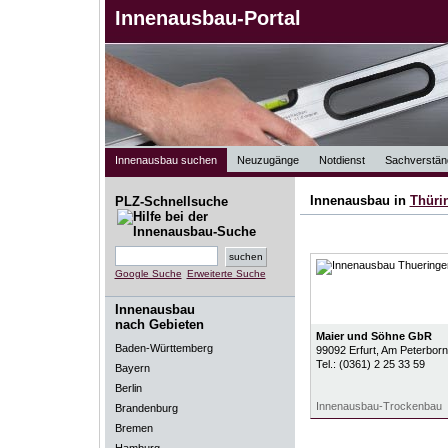
Innenausbau-Portal
Innenausbau suchen
Neuzugänge
Notdienst
Sachverstän
Innenausbau in
Thüri
PLZ-Schnellsuche
Google Suche
Erweiterte Suche
Innenausbau
nach Gebieten
Maier und Söhne GbR
Baden-Württemberg
99092
Erfurt
, Am Peterborn
Tel.:
(0361) 2 25 33 59
Bayern
Berlin
Innenausbau-Trockenbau
Brandenburg
Bremen