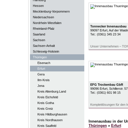
Hamburg
Hessen
Mecklenburg-Vorpommern
Niedersachsen
Nordrhein-Westfalen
Tonnecker Innenausbau
Rheinland-Pfalz
99097
Erfurt
, Auf der Waid
Saarland
Tel.:
(0361) 345 23 34
Sachsen
Sachsen-Anhalt
Unser Unternehmen – 
Schleswig-Holstein
Thüringen
Eisenach
Erfurt
Gera
Ilm-Kreis
EFG Trockenbau GbR
Jena
99096
Erfurt
, Schillerstr. 57
Kreis Altenburg.Land
Tel.:
(0361) 601 98 15
Kreis Eichsfeld
Kreis Gotha
Komplettlösungen für den 
Kreis Greiz
Kreis Hildburghausen
Kreis Nordhausen
Innenausbau in der 
Thüringen
»
Erfurt
Kreis Saalfeld