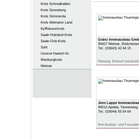
Kreis Schmalkalden
Kreis Sonneberg
Kreis Sömmerda
Kreis Weimarer Land
Kyffhäuserkreis
Saale-Holzland-Kreis
Gränz Innenausbau Gmb
Saale-Orla-Kreis
99427
Weimar
, Rödchenwe
Suhl
Tel.:
(03643) 42 64 15
Unstrut-Hainich-Kr.
Wartburgkreis
Planung, Entwurf und Ausf
Weimar
Jens Lappe Innenausba
99510
Apolda
, Tannenweg 
Tel.:
(03644) 55 54 64
Ihre Ausbau- und Fassaden