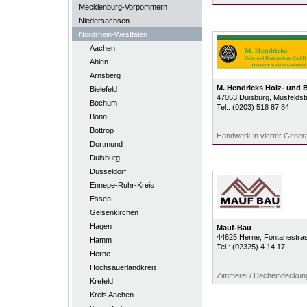
Mecklenburg-Vorpommern
Niedersachsen
Nordrhein-Westfalen
Aachen
Ahlen
Arnsberg
M. Hendricks Holz- und
Bielefeld
47053
Duisburg
, Musfelds
Bochum
Tel.:
(0203) 518 87 84
Bonn
Bottrop
Handwerk in vierter Genera
Dortmund
Duisburg
Düsseldorf
Ennepe-Ruhr-Kreis
Essen
Gelsenkirchen
Hagen
Mauf-Bau
44625
Herne
, Fontanestra
Hamm
Tel.:
(02325) 4 14 17
Herne
Hochsauerlandkreis
Zimmerei / Dacheindeckun
Krefeld
Kreis Aachen