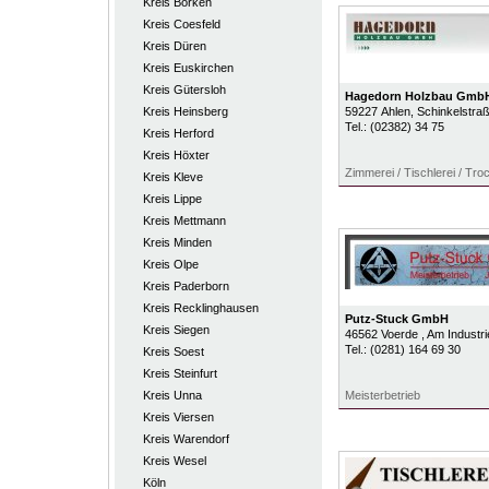
Kreis Borken
Kreis Coesfeld
Kreis Düren
Kreis Euskirchen
Kreis Gütersloh
Hagedorn Holzbau Gmb
Kreis Heinsberg
59227
Ahlen
, Schinkelstra
Tel.:
(02382) 34 75
Kreis Herford
Kreis Höxter
Zimmerei / Tischlerei / Tr
Kreis Kleve
Kreis Lippe
Kreis Mettmann
Kreis Minden
Kreis Olpe
Kreis Paderborn
Kreis Recklinghausen
Putz-Stuck GmbH
Kreis Siegen
46562
Voerde
, Am Industr
Tel.:
(0281) 164 69 30
Kreis Soest
Kreis Steinfurt
Kreis Unna
Meisterbetrieb
Kreis Viersen
Kreis Warendorf
Kreis Wesel
Köln