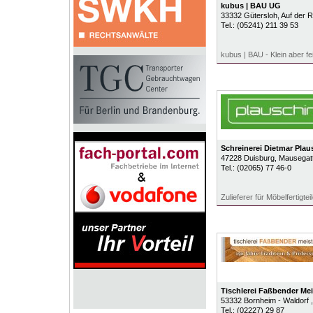
kubus | BAU UG
33332
Gütersloh
, Auf der 
Tel.:
(05241) 211 39 53
kubus | BAU - Klein aber fe
Schreinerei Dietmar Plau
47228
Duisburg
, Mausegat
Tel.:
(02065) 77 46-0
Zulieferer für Möbelfertigteil
Tischlerei Faßbender Mei
53332
Bornheim - Waldorf
Tel.:
(02227) 29 87