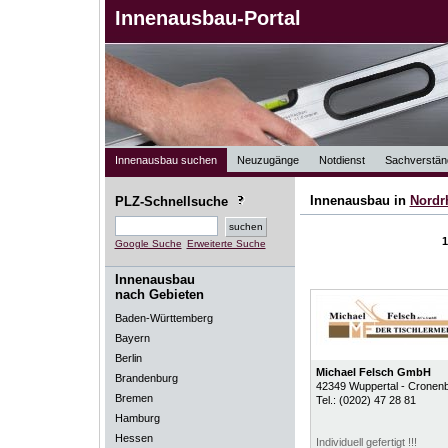
Innenausbau-Portal
Innenausbau suchen
Neuzugänge
Notdienst
Sachverstän
Innenausbau in
Nordr
PLZ-Schnellsuche
Google Suche
Erweiterte Suche
Innenausbau
nach Gebieten
Baden-Württemberg
Bayern
Berlin
Michael Felsch GmbH
Brandenburg
42349
Wuppertal - Cronen
Bremen
Tel.:
(0202) 47 28 81
Hamburg
Hessen
Individuell gefertigt !!!