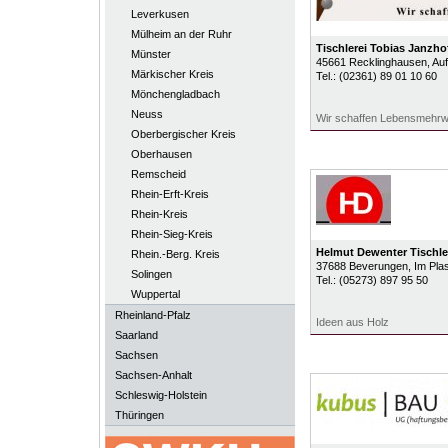
Leverkusen
Mülheim an der Ruhr
Tischlerei Tobias Janzho
Münster
45661
Recklinghausen
, Au
Märkischer Kreis
Tel.:
(02361) 89 01 10 60
Mönchengladbach
Neuss
Wir schaffen Lebensmehrw
Oberbergischer Kreis
Oberhausen
Remscheid
Rhein-Erft-Kreis
Rhein-Kreis
Rhein-Sieg-Kreis
Helmut Dewenter Tischle
Rhein.-Berg. Kreis
37688
Beverungen
, Im Pla
Solingen
Tel.:
(05273) 897 95 50
Wuppertal
Rheinland-Pfalz
Ideen aus Holz
Saarland
Sachsen
Sachsen-Anhalt
Schleswig-Holstein
Thüringen