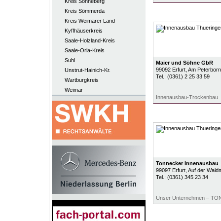
Kreis Sonneberg
Kreis Sömmerda
Kreis Weimarer Land
Kyffhäuserkreis
Saale-Holzland-Kreis
Saale-Orla-Kreis
Suhl
Maier und Söhne GbR
99092
Erfurt
, Am Peterborn
Unstrut-Hainich-Kr.
Tel.:
(0361) 2 25 33 59
Wartburgkreis
Weimar
Innenausbau-Trockenbau
Tonnecker Innenausbau
99097
Erfurt
, Auf der Waid
Tel.:
(0361) 345 23 34
Unser Unternehmen – 