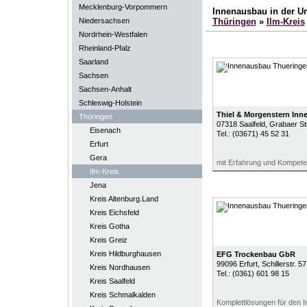
Mecklenburg-Vorpommern
Innenausbau in der 
Niedersachsen
Thüringen
»
Ilm-Kreis
Nordrhein-Westfalen
Rheinland-Pfalz
Saarland
Sachsen
Sachsen-Anhalt
Schleswig-Holstein
Thiel & Morgenstern In
Thüringen
07318
Saalfeld
, Grabaer S
Eisenach
Tel.:
(03671) 45 52 31
Erfurt
Gera
mit Erfahrung und Kompet
Ilm-Kreis
Jena
Kreis Altenburg.Land
Kreis Eichsfeld
Kreis Gotha
Kreis Greiz
Kreis Hildburghausen
EFG Trockenbau GbR
99096
Erfurt
, Schillerstr. 57
Kreis Nordhausen
Tel.:
(0361) 601 98 15
Kreis Saalfeld
Kreis Schmalkalden
Komplettlösungen für den 