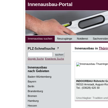
Innenausbau-Portal
Innenausbau suchen
Neuzugänge
Notdienst
Sachverstän
Innenausbau in
Thüri
PLZ-Schnellsuche
Google Suche
Erweiterte Suche
Innenausbau
nach Gebieten
Baden-Württemberg
INDOORBAU Röhricht 
Bayern
99310
Arnstadt
, August-Ro
Berlin
Tel.:
(03628) 620 30
Brandenburg
Bremen
Unschlagbar: Tradition und
Hamburg
Hessen