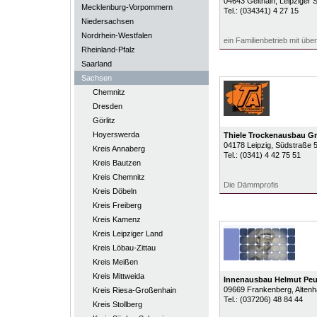
04643
Geithain
, Leipziger 
Mecklenburg-Vorpommern
Tel.:
(034341) 4 27 15
Niedersachsen
Nordrhein-Westfalen
ein Familienbetrieb mit übe
Rheinland-Pfalz
Saarland
Sachsen
Chemnitz
Dresden
Görlitz
Hoyerswerda
Thiele Trockenausbau 
04178
Leipzig
, Südstraße 
Kreis Annaberg
Tel.:
(0341) 4 42 75 51
Kreis Bautzen
Kreis Chemnitz
Die Dämmprofis
Kreis Döbeln
Kreis Freiberg
Kreis Kamenz
Kreis Leipziger Land
Kreis Löbau-Zittau
Kreis Meißen
Kreis Mittweida
Innenausbau Helmut Peu
09669
Frankenberg
, Altenh
Kreis Riesa-Großenhain
Tel.:
(037206) 48 84 44
Kreis Stollberg