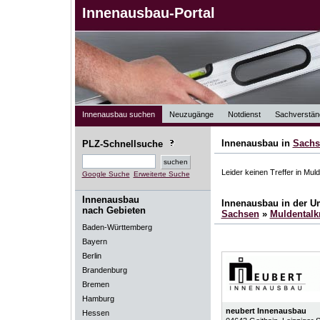
Innenausbau-Portal
Innenausbau suchen
Neuzugänge
Notdienst
Sachverstän
Innenausbau in
Sachs
PLZ-Schnellsuche
Leider keinen Treffer in Muld
Google Suche
Erweiterte Suche
Innenausbau
Innenausbau in der 
nach Gebieten
Sachsen
»
Muldentalk
Baden-Württemberg
Bayern
Berlin
Brandenburg
Bremen
Hamburg
neubert Innenausbau
Hessen