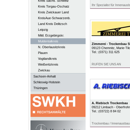
Kreis Sächs. Schweiz
Ihr Spezialist für Innenausb
Kreis Torgau-Oschatz
Kreis Zwickauer Land
KreisAue-Schwarzenb.
Land Kreis Delitzsch
Leipzig
Mittl. Erzgebirgskr.
Muldentalkreis
Zimmerei - Trockenbau 
N. Oberlausitzkreis
09123
Chemnitz
, Marie-Til
Tel.:
(0371) 311 625
Plauen
Vogtlandkreis
RUFEN SIE UNS AN
Weißeritzkreis
Zwickau
Sachsen-Anhalt
Schleswig-Holstein
Thüringen
A. Riebisch Trockenbau
09212
Limbach - Oberfroh
Tel.:
(03722) 8 84 02
Trockenbau / Innenausbau