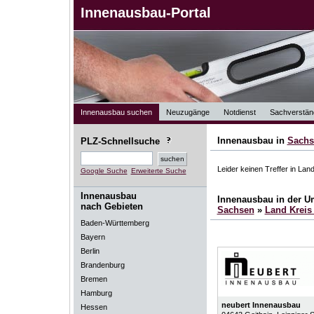
Innenausbau-Portal
Innenausbau suchen
Neuzugänge
Notdienst
Sachverstän
Innenausbau in
Sachs
PLZ-Schnellsuche
Leider keinen Treffer in Lan
Google Suche
Erweiterte Suche
Innenausbau
Innenausbau in der 
nach Gebieten
Sachsen
»
Land Kreis 
Baden-Württemberg
Bayern
Berlin
Brandenburg
Bremen
Hamburg
neubert Innenausbau
Hessen