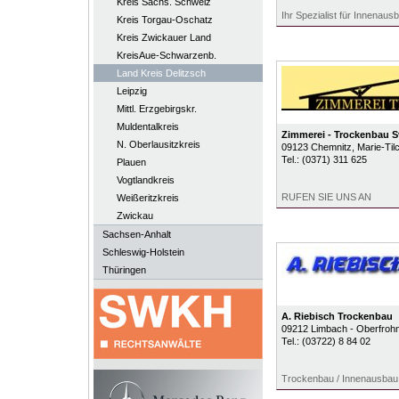
Kreis Sächs. Schweiz
Ihr Spezialist für Innenausb
Kreis Torgau-Oschatz
Kreis Zwickauer Land
KreisAue-Schwarzenb.
Land Kreis Delitzsch
Leipzig
Mittl. Erzgebirgskr.
Muldentalkreis
Zimmerei - Trockenbau 
N. Oberlausitzkreis
09123
Chemnitz
, Marie-Til
Tel.:
(0371) 311 625
Plauen
Vogtlandkreis
RUFEN SIE UNS AN
Weißeritzkreis
Zwickau
Sachsen-Anhalt
Schleswig-Holstein
Thüringen
A. Riebisch Trockenbau
09212
Limbach - Oberfroh
Tel.:
(03722) 8 84 02
Trockenbau / Innenausbau