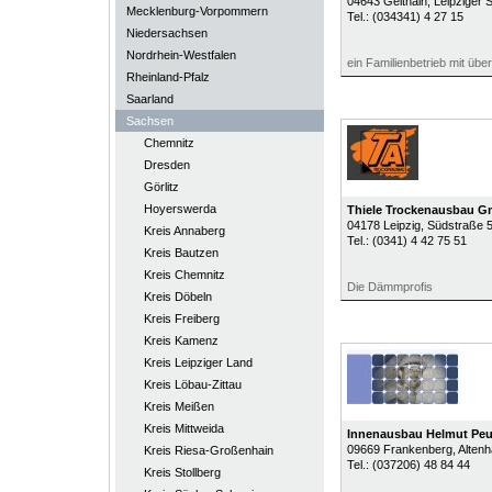
04643
Geithain
, Leipziger 
Mecklenburg-Vorpommern
Tel.:
(034341) 4 27 15
Niedersachsen
Nordrhein-Westfalen
ein Familienbetrieb mit übe
Rheinland-Pfalz
Saarland
Sachsen
Chemnitz
Dresden
Görlitz
Hoyerswerda
Thiele Trockenausbau 
04178
Leipzig
, Südstraße 
Kreis Annaberg
Tel.:
(0341) 4 42 75 51
Kreis Bautzen
Kreis Chemnitz
Die Dämmprofis
Kreis Döbeln
Kreis Freiberg
Kreis Kamenz
Kreis Leipziger Land
Kreis Löbau-Zittau
Kreis Meißen
Kreis Mittweida
Innenausbau Helmut Peu
09669
Frankenberg
, Altenh
Kreis Riesa-Großenhain
Tel.:
(037206) 48 84 44
Kreis Stollberg