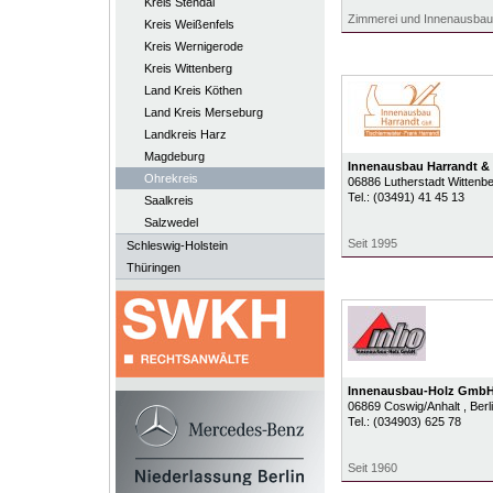
Kreis Stendal
Zimmerei und Innenausbau
Kreis Weißenfels
Kreis Wernigerode
Kreis Wittenberg
Land Kreis Köthen
Land Kreis Merseburg
Landkreis Harz
Magdeburg
Innenausbau Harrandt &
Ohrekreis
06886
Lutherstadt Wittenb
Tel.:
(03491) 41 45 13
Saalkreis
Salzwedel
Seit 1995
Schleswig-Holstein
Thüringen
Innenausbau-Holz Gmb
06869
Coswig/Anhalt
, Ber
Tel.:
(034903) 625 78
Seit 1960