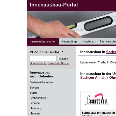
Innenausbau-Portal
Innenausbau suchen
Neuzugänge
Notdienst
Sachverstän
Innenausbau in
Sachs
PLZ-Schnellsuche
Leider keinen Treffer in Ohr
Google Suche
Erweiterte Suche
Innenausbau
Innenausbau in der 
nach Gebieten
Sachsen-Anhalt
»
Ohr
Baden-Württemberg
Bayern
Berlin
Brandenburg
Bremen
Hamburg
Schnöckel-Innenausbau
Hessen