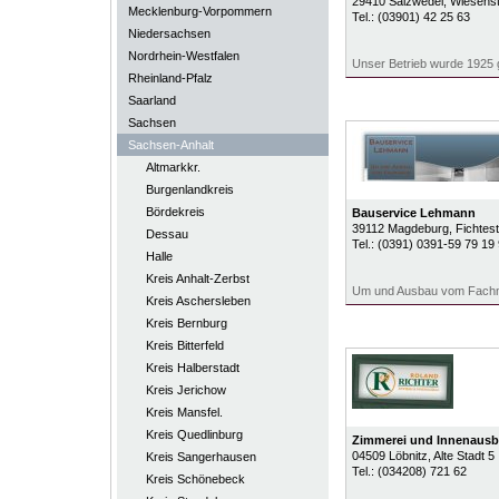
29410
Salzwedel
, Wiesens
Mecklenburg-Vorpommern
Tel.:
(03901) 42 25 63
Niedersachsen
Nordrhein-Westfalen
Unser Betrieb wurde 1925 
Rheinland-Pfalz
Saarland
Sachsen
Sachsen-Anhalt
Altmarkkr.
Burgenlandkreis
Bördekreis
Bauservice Lehmann
39112
Magdeburg
, Fichtes
Dessau
Tel.:
(0391) 0391-59 79 19
Halle
Kreis Anhalt-Zerbst
Um und Ausbau vom Fach
Kreis Aschersleben
Kreis Bernburg
Kreis Bitterfeld
Kreis Halberstadt
Kreis Jerichow
Kreis Mansfel.
Kreis Quedlinburg
Zimmerei und Innenausb
04509
Löbnitz
, Alte Stadt 5
Kreis Sangerhausen
Tel.:
(034208) 721 62
Kreis Schönebeck