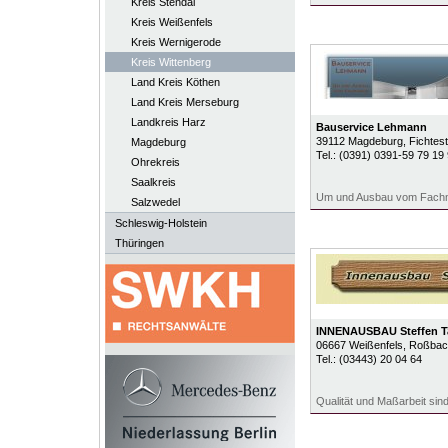
Kreis Stendal
Kreis Weißenfels
Kreis Wernigerode
Kreis Wittenberg
Land Kreis Köthen
Land Kreis Merseburg
Landkreis Harz
Bauservice Lehmann
39112
Magdeburg
, Fichtes
Magdeburg
Tel.:
(0391) 0391-59 79 19
Ohrekreis
Saalkreis
Um und Ausbau vom Fach
Salzwedel
Schleswig-Holstein
Thüringen
INNENAUSBAU Steffen T
06667
Weißenfels
, Roßbach
Tel.:
(03443) 20 04 64
Qualität und Maßarbeit sind