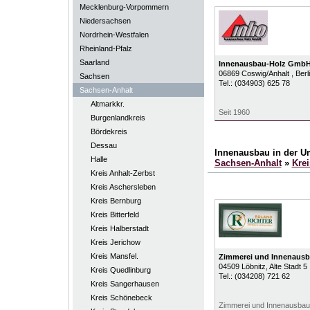
Mecklenburg-Vorpommern
Niedersachsen
Nordrhein-Westfalen
Rheinland-Pfalz
Saarland
Innenausbau-Holz Gmb
06869
Coswig/Anhalt
, Ber
Sachsen
Tel.:
(034903) 625 78
Sachsen-Anhalt
Altmarkkr.
Seit 1960
Burgenlandkreis
Bördekreis
Dessau
Innenausbau in der 
Halle
Sachsen-Anhalt
»
Krei
Kreis Anhalt-Zerbst
Kreis Aschersleben
Kreis Bernburg
Kreis Bitterfeld
Kreis Halberstadt
Kreis Jerichow
Kreis Mansfel.
Zimmerei und Innenausb
04509
Löbnitz
, Alte Stadt 5
Kreis Quedlinburg
Tel.:
(034208) 721 62
Kreis Sangerhausen
Kreis Schönebeck
Zimmerei und Innenausbau