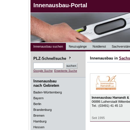
Innenausbau-Portal
Innenausbau suchen
Neuzugänge
Notdienst
Sachverstän
Innenausbau in
Sachs
PLZ-Schnellsuche
Google Suche
Erweiterte Suche
Innenausbau
nach Gebieten
Baden-Württemberg
Innenausbau Harrandt &
Bayern
06886
Lutherstadt Wittenb
Berlin
Tel.:
(03491) 41 45 13
Brandenburg
Bremen
Seit 1995
Hamburg
Hessen