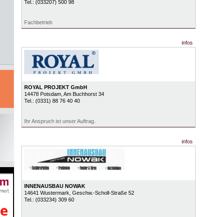
Tel.:
(033207) 500 98
Fachbetrieb
infos
ROYAL PROJEKT GmbH
14478
Potsdam
, Am Buchhorst 34
Tel.:
(0331) 88 76 40 40
Ihr Anspruch ist unser Auftrag.
infos
INNENAUSBAU NOWAK
14641
Wustermark
, Geschw.-Scholl-Straße 52
Tel.:
(033234) 309 60