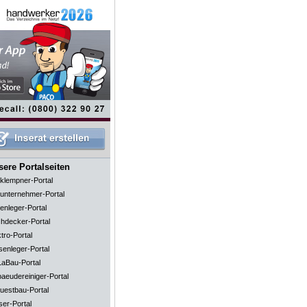
ere Portalseiten
klempner-Portal
unternehmer-Portal
enleger-Portal
hdecker-Portal
tro-Portal
senleger-Portal
aBau-Portal
aeudereiniger-Portal
uestbau-Portal
ser-Portal