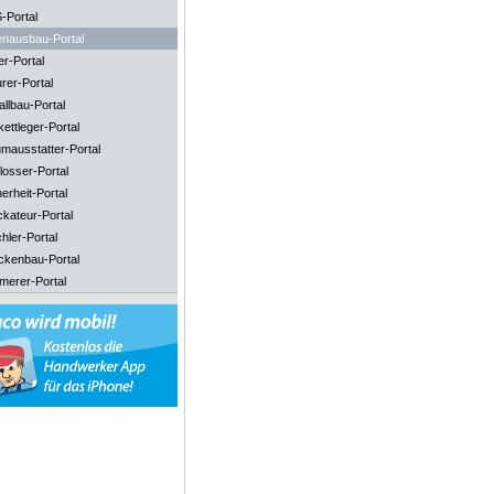
-Portal
enausbau-Portal
er-Portal
rer-Portal
llbau-Portal
ettleger-Portal
mausstatter-Portal
losser-Portal
erheit-Portal
ckateur-Portal
hler-Portal
ckenbau-Portal
merer-Portal