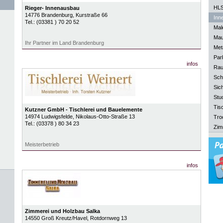
HLS
Rieger- Innenausbau
14776
Brandenburg
, Kurstraße 66
Inn
Tel.:
(03381 ) 70 20 52
Mal
Mau
Ihr Partner im Land Brandenburg
Meta
Park
infos
Rau
Sch
Sich
Stu
Tisc
Kutzner GmbH - Tischlerei und Bauelemente
14974
Ludwigsfelde
, Nikolaus-Otto-Straße 13
Tro
Tel.:
(03378 ) 80 34 23
Zim
Meisterbetrieb
infos
Zimmerei und Holzbau Salka
14550
Groß Kreutz/Havel
, Rotdornweg 13