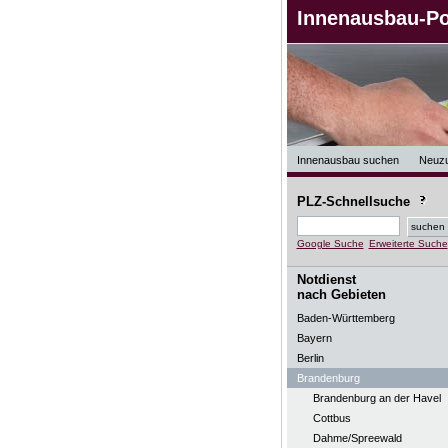
Innenausbau-Po
Innenausbau suchen
Neuz
PLZ-Schnellsuche
Google Suche
Erweiterte Suche
Notdienst
nach Gebieten
Baden-Württemberg
Bayern
Berlin
Brandenburg
Brandenburg an der Havel
Cottbus
Dahme/Spreewald