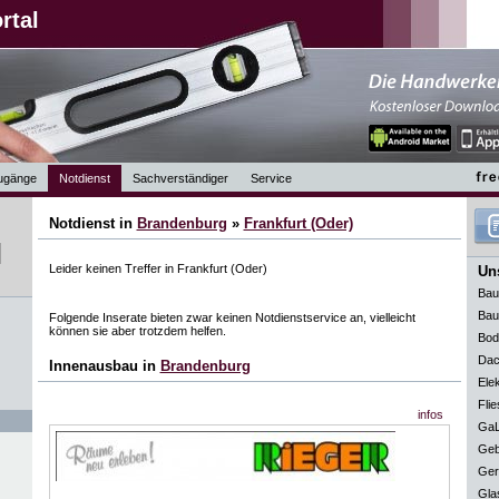
rtal
ugänge
Notdienst
Sachverständiger
Service
Notdienst in
Brandenburg
»
Frankfurt (Oder)
Leider keinen Treffer in Frankfurt (Oder)
Uns
Bau
Bau
Folgende Inserate bieten zwar keinen Notdienstservice an, vielleicht
können sie aber trotzdem helfen.
Bod
Dac
Innenausbau in
Brandenburg
Elek
Flie
infos
GaL
Geb
Ger
Gla