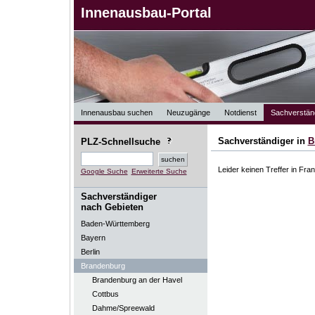
Innenausbau-Portal
Innenausbau suchen
Neuzugänge
Notdienst
Sachverstän
Sachverständiger in
B
PLZ-Schnellsuche
Leider keinen Treffer in Fra
Google Suche
Erweiterte Suche
Sachverständiger
nach Gebieten
Baden-Württemberg
Bayern
Berlin
Brandenburg
Brandenburg an der Havel
Cottbus
Dahme/Spreewald