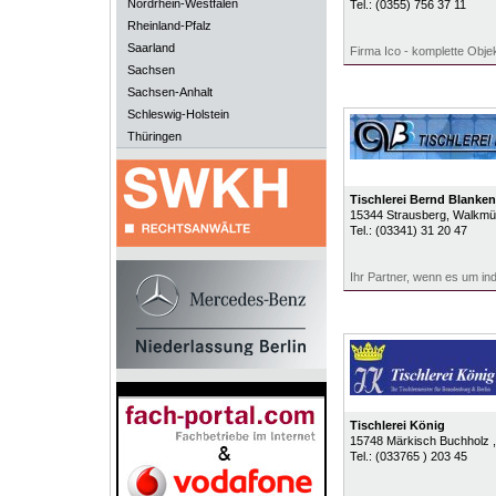
Nordrhein-Westfalen
Tel.:
(0355) 756 37 11
Rheinland-Pfalz
Saarland
Firma Ico - komplette Obje
Sachsen
Sachsen-Anhalt
Schleswig-Holstein
Thüringen
Tischlerei Bernd Blanke
15344
Strausberg
, Walkmüh
Tel.:
(03341) 31 20 47
Ihr Partner, wenn es um in
Tischlerei König
15748
Märkisch Buchholz
Tel.:
(033765 ) 203 45