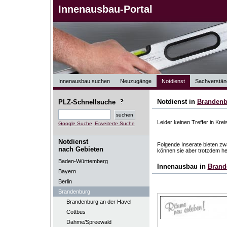
Innenausbau-Portal
Innenausbau suchen
Neuzugänge
Notdienst
Sachverstän
Notdienst in
Brandenb
PLZ-Schnellsuche
Leider keinen Treffer in Kreis
Google Suche
Erweiterte Suche
Notdienst
Folgende Inserate bieten zwa
nach Gebieten
können sie aber trotzdem he
Baden-Württemberg
Innenausbau in
Brand
Bayern
Berlin
Brandenburg
Brandenburg an der Havel
Cottbus
Dahme/Spreewald