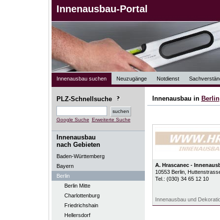
Innenausbau-Portal
Innenausbau suchen
Neuzugänge
Notdienst
Sachverstän
Innenausbau in
Berlin
PLZ-Schnellsuche
Google Suche
Erweiterte Suche
Innenausbau
nach Gebieten
Baden-Württemberg
A. Hrascanec - Innenaus
Bayern
10553
Berlin
, Huttenstrass
Berlin
Tel.:
(030) 34 65 12 10
Berlin Mitte
Charlottenburg
Innenausbau und Dekorati
Friedrichshain
Hellersdorf