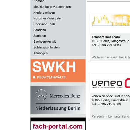
Hessen
Mecklenburg-Vorpommern
Niedersachsen
Nordrhein-Westfalen
Rheinland-Pfalz
Saarland
Sachsen
Teichert Bau Team
10179
Berlin
, Rungestraße
Sachsen-Anhalt
Tel.:
(030) 279 54 83
Schleswig-Holstein
Thüringen
Wir freuen uns auf Ihre Au
veneo Service und Inn
10827
Berlin
, Hauptstraße 
Tel.:
(030) 215 08 60
Persönlich, kompetent und