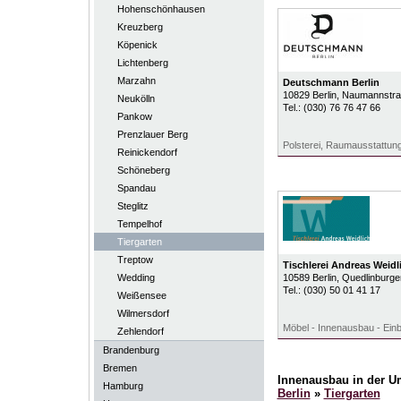
Hohenschönhausen
Kreuzberg
Köpenick
Lichtenberg
Marzahn
Deutschmann Berlin
10829
Berlin
, Naumannstra
Neukölln
Tel.:
(030) 76 76 47 66
Pankow
Prenzlauer Berg
Polsterei, Raumausstattung
Reinickendorf
Schöneberg
Spandau
Steglitz
Tempelhof
Tiergarten
Treptow
Tischlerei Andreas Weidl
Wedding
10589
Berlin
, Quedlinburge
Tel.:
(030) 50 01 41 17
Weißensee
Wilmersdorf
Möbel - Innenausbau - Ei
Zehlendorf
Brandenburg
Bremen
Innenausbau in der 
Hamburg
Berlin
»
Tiergarten