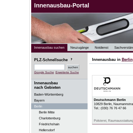
Innenausbau-Portal
Innenausbau suchen
Neuzugänge
Notdienst
Sachverstän
Innenausbau in
Berlin
PLZ-Schnellsuche
Google Suche
Erweiterte Suche
Innenausbau
nach Gebieten
Baden-Württemberg
Deutschmann Berlin
Bayern
10829
Berlin
, Naumannstra
Berlin
Tel.:
(030) 76 76 47 66
Berlin Mitte
Charlottenburg
Polsterei, Raumausstattung
Friedrichshain
Hellersdorf