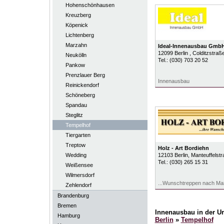
Hohenschönhausen
Kreuzberg
Köpenick
Lichtenberg
Marzahn
Ideal-Innenausbau Gmb
12099
Berlin
, Colditzstraß
Neukölln
Tel.:
(030) 703 20 52
Pankow
Prenzlauer Berg
Innenausbau
Reinickendorf
Schöneberg
Spandau
Steglitz
Tempelhof
Tiergarten
Treptow
Holz - Art Bordiehn
Wedding
12103
Berlin
, Manteuffelst
Tel.:
(030) 265 15 31
Weißensee
Wilmersdorf
...Wunschtreppen nach Ma
Zehlendorf
Brandenburg
Bremen
Innenausbau in der 
Hamburg
Berlin
»
Tempelhof