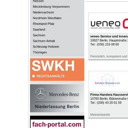
Hessen
Mecklenburg-Vorpommern
Niedersachsen
Nordrhein-Westfalen
Rheinland-Pfalz
Saarland
Sachsen
veneo Service und Inn
10827
Berlin
, Hauptstraße 
Sachsen-Anhalt
Tel.:
(030) 215 08 60
Schleswig-Holstein
Thüringen
Persönlich, kompetent und
Firma Handera Hausservi
10783
Berlin
, Bülowstraße 
Tel.:
(030) 43 20 01 59
Meisterbetrieb