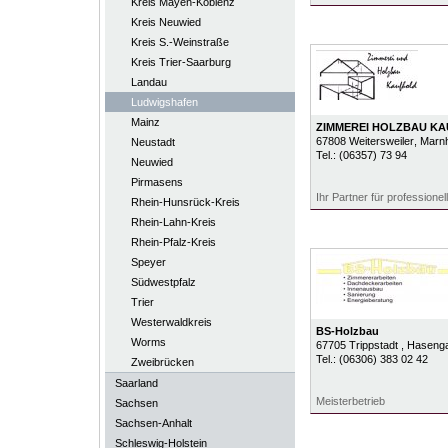
Kreis Mayen-Koblenz
Kreis Neuwied
Kreis S.-Weinstraße
Kreis Trier-Saarburg
Landau
Ludwigshafen
Mainz
ZIMMEREI HOLZBAU K
67808
Weitersweiler
, Marn
Neustadt
Tel.:
(06357) 73 94
Neuwied
Pirmasens
Ihr Partner für professionel
Rhein-Hunsrück-Kreis
Rhein-Lahn-Kreis
Rhein-Pfalz-Kreis
Speyer
Südwestpfalz
Trier
Westerwaldkreis
BS-Holzbau
Worms
67705
Trippstadt
, Haseng
Tel.:
(06306) 383 02 42
Zweibrücken
Saarland
Meisterbetrieb
Sachsen
Sachsen-Anhalt
Schleswig-Holstein