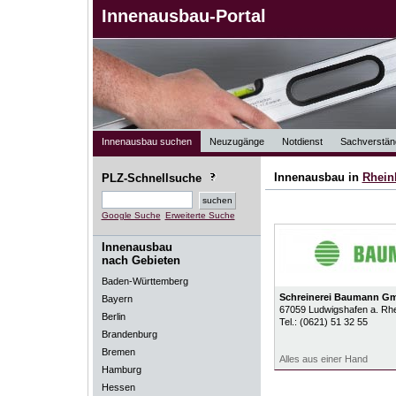
Innenausbau-Portal
Innenausbau suchen
Neuzugänge
Notdienst
Sachverstän
Innenausbau in
Rhein
PLZ-Schnellsuche
Google Suche
Erweiterte Suche
Innenausbau
nach Gebieten
Baden-Württemberg
Schreinerei Baumann G
Bayern
67059
Ludwigshafen a. Rh
Berlin
Tel.:
(0621) 51 32 55
Brandenburg
Bremen
Alles aus einer Hand
Hamburg
Hessen