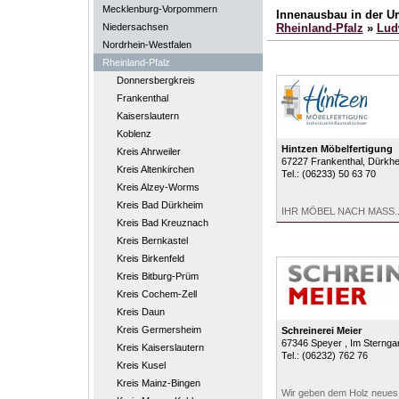
Mecklenburg-Vorpommern
Innenausbau in der 
Niedersachsen
Rheinland-Pfalz
»
Lud
Nordrhein-Westfalen
Rheinland-Pfalz
Donnersbergkreis
Frankenthal
Kaiserslautern
Koblenz
Hintzen Möbelfertigung
Kreis Ahrweiler
67227
Frankenthal
, Dürkhe
Kreis Altenkirchen
Tel.:
(06233) 50 63 70
Kreis Alzey-Worms
Kreis Bad Dürkheim
IHR MÖBEL NACH MASS.....
Kreis Bad Kreuznach
Kreis Bernkastel
Kreis Birkenfeld
Kreis Bitburg-Prüm
Kreis Cochem-Zell
Kreis Daun
Kreis Germersheim
Schreinerei Meier
67346
Speyer
, Im Sternga
Kreis Kaiserslautern
Tel.:
(06232) 762 76
Kreis Kusel
Kreis Mainz-Bingen
Wir geben dem Holz neues