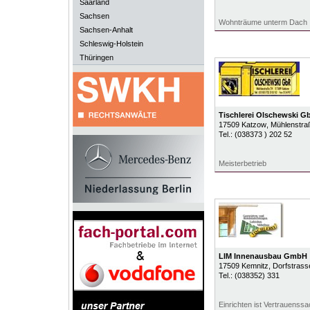
Saarland
Sachsen
Wohnträume unterm Dach
Sachsen-Anhalt
Schleswig-Holstein
Thüringen
Tischlerei Olschewski G
17509
Katzow
, Mühlenstra
Tel.:
(038373 ) 202 52
Meisterbetrieb
LIM Innenausbau GmbH
17509
Kemnitz
, Dorfstras
Tel.:
(038352) 331
Einrichten ist Vertrauenss