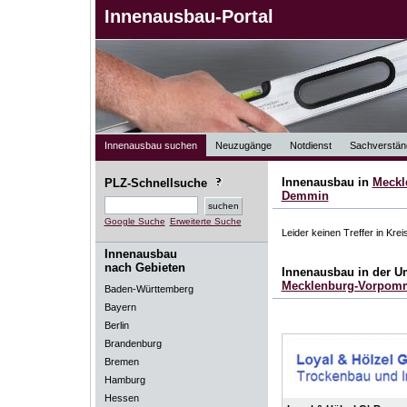
Innenausbau-Portal
Innenausbau suchen
Neuzugänge
Notdienst
Sachverstän
Innenausbau in
Meckl
PLZ-Schnellsuche
Demmin
Google Suche
Erweiterte Suche
Leider keinen Treffer in Kre
Innenausbau
nach Gebieten
Innenausbau in der 
Mecklenburg-Vorpom
Baden-Württemberg
Bayern
Berlin
Brandenburg
Bremen
Hamburg
Hessen