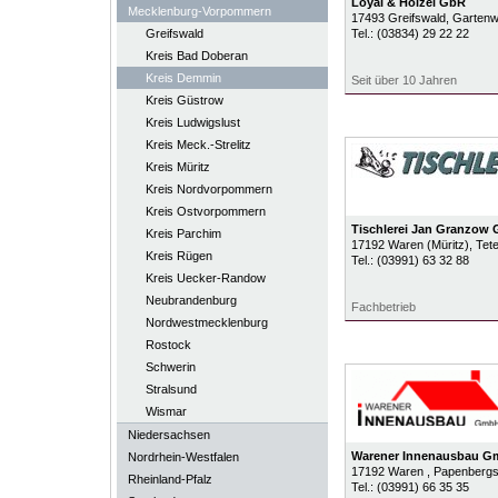
Loyal & Hölzel GbR
Mecklenburg-Vorpommern
17493
Greifswald
, Garten
Greifswald
Tel.:
(03834) 29 22 22
Kreis Bad Doberan
Kreis Demmin
Seit über 10 Jahren
Kreis Güstrow
Kreis Ludwigslust
Kreis Meck.-Strelitz
Kreis Müritz
Kreis Nordvorpommern
Kreis Ostvorpommern
Tischlerei Jan Granzow
Kreis Parchim
17192
Waren (Müritz)
, Tet
Kreis Rügen
Tel.:
(03991) 63 32 88
Kreis Uecker-Randow
Neubrandenburg
Fachbetrieb
Nordwestmecklenburg
Rostock
Schwerin
Stralsund
Wismar
Niedersachsen
Warener Innenausbau 
Nordrhein-Westfalen
17192
Waren
, Papenbergst
Rheinland-Pfalz
Tel.:
(03991) 66 35 35