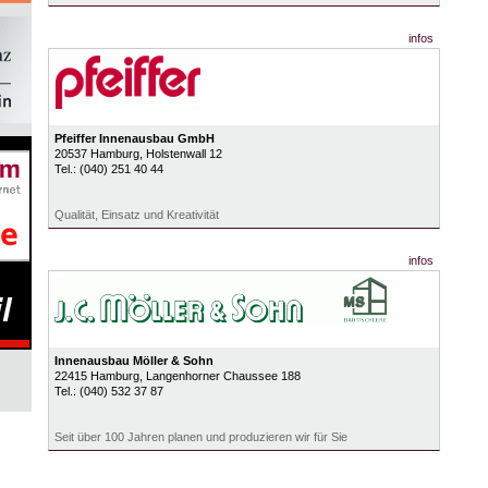
infos
Pfeiffer Innenausbau GmbH
20537
Hamburg
, Holstenwall 12
Tel.:
(040) 251 40 44
Qualität, Einsatz und Kreativität
infos
Innenausbau Möller & Sohn
22415
Hamburg
, Langenhorner Chaussee 188
Tel.:
(040) 532 37 87
Seit über 100 Jahren planen und produzieren wir für Sie