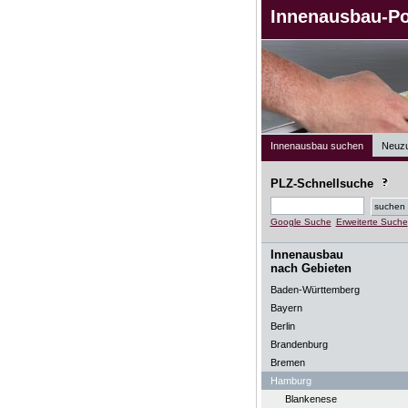
Innenausbau-Po
Innenausbau suchen
Neuz
PLZ-Schnellsuche
Google Suche
Erweiterte Suche
Innenausbau
nach Gebieten
Baden-Württemberg
Bayern
Berlin
Brandenburg
Bremen
Hamburg
Blankenese