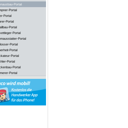
enausbau-Portal
mpner-Portal
er-Portal
rer-Portal
llbau-Portal
ettleger-Portal
mausstatter-Portal
losser-Portal
erheit-Portal
ckateur-Portal
hler-Portal
ckenbau-Portal
merer-Portal