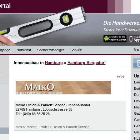
rtal
ugänge
Notdienst
Sachverständiger
Service
Innenausbau in
Hamburg
»
Hamburg Bergedorf
Uns
infos
Bau
Bod
Dac
Elek
Malko Dielen & Parkett Service - Innenausbau
Flie
22765
Hamburg
, Lobuschstrasse 35
GaL
Tel.:
(040) 63 65 25 26
Geb
Ger
Malko Parkett - Profi für Dielen & Parkett Service
Gla
HLS