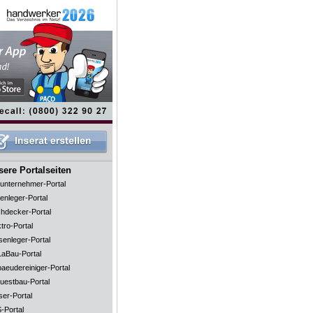
ere Portalseiten
unternehmer-Portal
enleger-Portal
hdecker-Portal
tro-Portal
senleger-Portal
aBau-Portal
aeudereiniger-Portal
uestbau-Portal
ser-Portal
-Portal