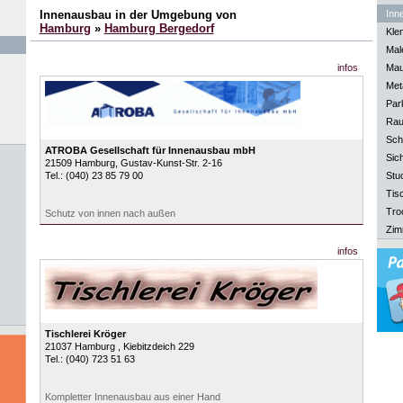
Innenausbau in der Umgebung von
Inn
Hamburg
»
Hamburg Bergedorf
Kle
Mal
infos
Mau
Meta
Park
Rau
Sch
ATROBA Gesellschaft für Innenausbau mbH
Sich
21509
Hamburg
, Gustav-Kunst-Str. 2-16
Tel.:
(040) 23 85 79 00
Stu
Tisc
Tro
Schutz von innen nach außen
Zim
infos
Tischlerei Kröger
21037
Hamburg
, Kiebitzdeich 229
Tel.:
(040) 723 51 63
Kompletter Innenausbau aus einer Hand