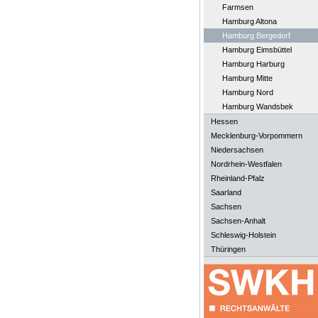
Farmsen
Hamburg Altona
Hamburg Bergedorf
Hamburg Eimsbüttel
Hamburg Harburg
Hamburg Mitte
Hamburg Nord
Hamburg Wandsbek
Hessen
Mecklenburg-Vorpommern
Niedersachsen
Nordrhein-Westfalen
Rheinland-Pfalz
Saarland
Sachsen
Sachsen-Anhalt
Schleswig-Holstein
Thüringen