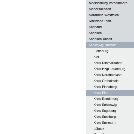
Mecklenburg-Vorpommern
Niedersachsen
Nordrhein-Westfalen
Rheinland-Pfalz
Saarland
Sachsen
Sachsen-Anhalt
Schleswig-Holstein
Flensburg
Kiel
Kreis Dithmarschen
Kreis Hzgt Lauenburg
Kreis Nordfriesland
Kreis Ostholstein
Kreis Pinneberg
Kreis Plön
Kreis Rendsburg
Kreis Schleswig
Kreis Segeberg
Kreis Steinburg
Kreis Stormarn
Lübeck