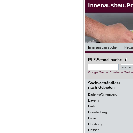
Innenausbau-Po
Innenausbau suchen
Neuz
PLZ-Schnellsuche
Google Suche
Erweiterte Suche
Sachverständiger
nach Gebieten
Baden-Württemberg
Bayern
Berlin
Brandenburg
Bremen
Hamburg
Hessen