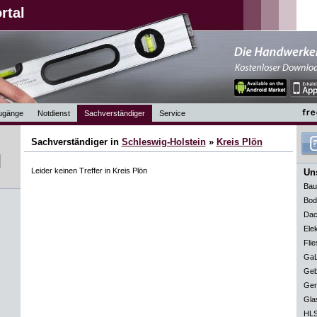
rtal
ugänge
Notdienst
Sachverständiger
Service
Sachverständiger in
Schleswig-Holstein
»
Kreis Plön
Leider keinen Treffer in Kreis Plön
Uns
Bau
Bod
Dac
Elek
Flie
GaL
Geb
Ger
Gla
HLS