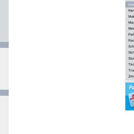
Inn
Kle
Mal
Mau
Meta
Park
Rau
Sch
Sich
Stu
Tisc
Tro
Zim