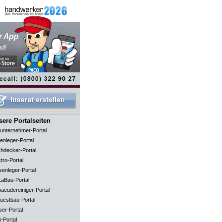
ere Portalseiten
unternehmer-Portal
enleger-Portal
hdecker-Portal
tro-Portal
senleger-Portal
aBau-Portal
aeudereiniger-Portal
uestbau-Portal
ser-Portal
-Portal