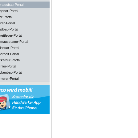
enausbau-Portal
mpner-Portal
er-Portal
rer-Portal
llbau-Portal
ettleger-Portal
mausstatter-Portal
losser-Portal
erheit-Portal
ckateur-Portal
hler-Portal
ckenbau-Portal
merer-Portal