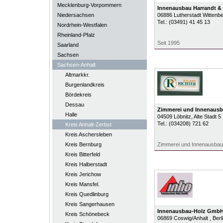
Mecklenburg-Vorpommern
Innenausbau Harrandt &
Niedersachsen
06886
Lutherstadt Wittenb
Tel.:
(03491) 41 45 13
Nordrhein-Westfalen
Rheinland-Pfalz
Seit 1995
Saarland
Sachsen
Sachsen-Anhalt
Altmarkkr.
Burgenlandkreis
Bördekreis
Dessau
Zimmerei und Innenausb
Halle
04509
Löbnitz
, Alte Stadt 5
Tel.:
(034208) 721 62
Kreis Anhalt-Zerbst
Kreis Aschersleben
Kreis Bernburg
Zimmerei und Innenausbau
Kreis Bitterfeld
Kreis Halberstadt
Kreis Jerichow
Kreis Mansfel.
Kreis Quedlinburg
Kreis Sangerhausen
Innenausbau-Holz Gmb
Kreis Schönebeck
06869
Coswig/Anhalt
, Ber