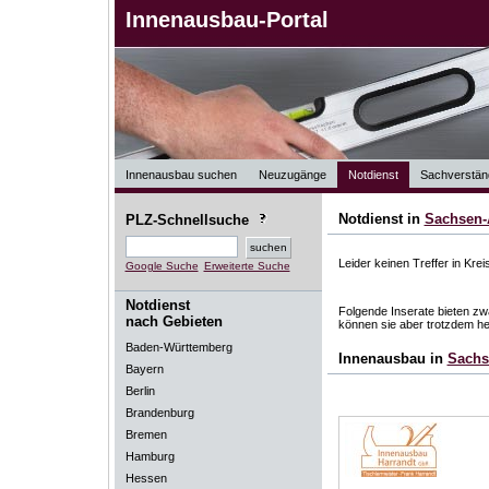
Innenausbau-Portal
Innenausbau suchen
Neuzugänge
Notdienst
Sachverstän
Notdienst in
Sachsen-
PLZ-Schnellsuche
Leider keinen Treffer in Krei
Google Suche
Erweiterte Suche
Notdienst
Folgende Inserate bieten zwa
nach Gebieten
können sie aber trotzdem he
Baden-Württemberg
Innenausbau in
Sachs
Bayern
Berlin
Brandenburg
Bremen
Hamburg
Hessen