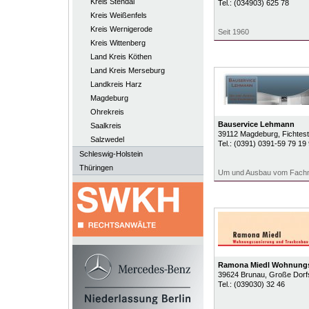
Kreis Stendal
Tel.:
(034903) 625 78
Kreis Weißenfels
Kreis Wernigerode
Seit 1960
Kreis Wittenberg
Land Kreis Köthen
Land Kreis Merseburg
Landkreis Harz
Magdeburg
Ohrekreis
Bauservice Lehmann
Saalkreis
39112
Magdeburg
, Fichtes
Salzwedel
Tel.:
(0391) 0391-59 79 19
Schleswig-Holstein
Thüringen
Um und Ausbau vom Fach
Ramona Miedl Wohnung
39624
Brunau
, Große Dorf
Tel.:
(039030) 32 46