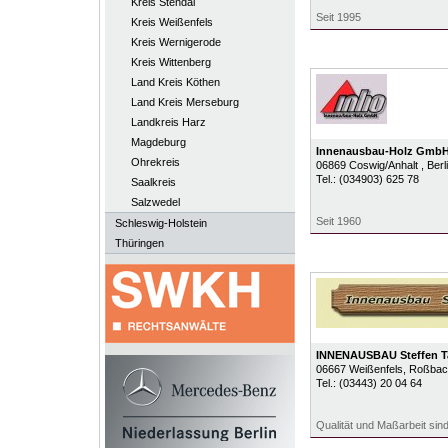
Kreis Stendal
Seit 1995
Kreis Weißenfels
Kreis Wernigerode
Kreis Wittenberg
Land Kreis Köthen
Land Kreis Merseburg
Landkreis Harz
Magdeburg
Innenausbau-Holz Gmb
Ohrekreis
06869
Coswig/Anhalt
, Ber
Tel.:
(034903) 625 78
Saalkreis
Salzwedel
Seit 1960
Schleswig-Holstein
Thüringen
INNENAUSBAU Steffen T
06667
Weißenfels
, Roßbach
Tel.:
(03443) 20 04 64
Qualität und Maßarbeit sind