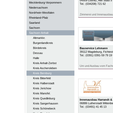
04509
Löbnitz
, Alte Stadt 5
Mecklenburg-Vorpommern
Tel.:
(034208) 721 62
Niedersachsen
Nordrhein-Westfalen
Zimmerei und Innenausbau
Rheinland-Pfalz
Saarland
Sachsen
Sachsen-Anhalt
Altmarkkr.
Burgenlandkreis
Bördekreis
Bauservice Lehmann
39112
Magdeburg
, Fichtes
Dessau
Tel.:
(0391) 0391-59 79 19
Halle
Kreis Anhalt-Zerbst
Um und Ausbau vom Fach
Kreis Aschersleben
Kreis Bernburg
Kreis Bitterfeld
Kreis Halberstadt
Kreis Jerichow
Kreis Mansfel.
Kreis Quedlinburg
Innenausbau Harrandt &
06886
Lutherstadt Wittenb
Kreis Sangerhausen
Tel.:
(03491) 41 45 13
Kreis Schönebeck