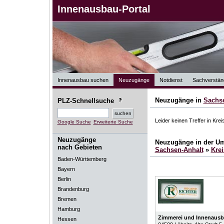
Innenausbau-Portal
Innenausbau suchen
Neuzugänge
Notdienst
Sachverstän
Neuzugänge in
Sachs
PLZ-Schnellsuche
Leider keinen Treffer in Kre
Google Suche
Erweiterte Suche
Neuzugänge
Neuzugänge in der U
nach Gebieten
Sachsen-Anhalt
»
Kre
Baden-Württemberg
Bayern
Berlin
Brandenburg
Bremen
Hamburg
Zimmerei und Innenausb
Hessen